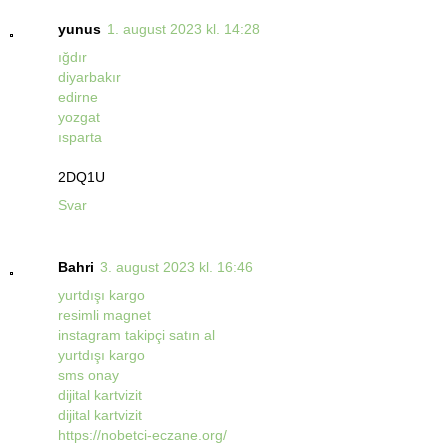
yunus
1. august 2023 kl. 14:28
ığdır
diyarbakır
edirne
yozgat
ısparta
2DQ1U
Svar
Bahri
3. august 2023 kl. 16:46
yurtdışı kargo
resimli magnet
instagram takipçi satın al
yurtdışı kargo
sms onay
dijital kartvizit
dijital kartvizit
https://nobetci-eczane.org/