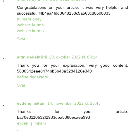
Congratulations on your article, it was very helpful and
successful. f4b4ea4fdd0648158c5a563cd8608833
numara onay
website kurma
website kurma
Svar
altın dedektörü
29. oktober 2022 kl. 03:14
Thank you for your explanation, very good content.
5890542eae8474bb5b43a3284126e349
define dedektörü
Svar
evde iş imkanı
14. november 2022 kl. 16:43
Thanks for your article.
ba70e3110632f2933dba5380ecaea993
evden iş imkanı