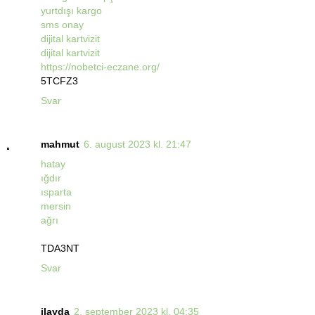
yurtdışı kargo
sms onay
dijital kartvizit
dijital kartvizit
https://nobetci-eczane.org/
5TCFZ3
Svar
mahmut
6. august 2023 kl. 21:47
hatay
ığdır
ısparta
mersin
ağrı
TDA3NT
Svar
ilayda
2. september 2023 kl. 04:35